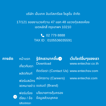
บริษัท เอ็นเทค อินดัสเทรียล โซลูชั่น จำกัด
17/121 ซอยงามวงศ์วาน 47 แยก 48 แขวงทุ่งสองห้อง
เขตหลักสี่ กรุงเทพฯ 10210
02 779 8888
TAX ID : 0105536035591
ทางลัด
รู้จักเรามากขึ้น
เว็บไซต์อื่นๆของเรา
หน้าแรก
Download
www.entechsr.co.th
เกี่ยวกับเรา
ติดต่อเรา (Contact Us)
www.entechsv.com
ผลิตภัณฑ์
สมัครงาน (Careers)
www.entechsi.com
ฟอร์มสมัคร
แบรนด์ (Brand)
จดหมายข่าว
นโยบายการคุ้มครอง
ฟอร์มร้อง
ข้อมูลส่วนบุคคล
เรียน / ข้อ
เสนอแนะ