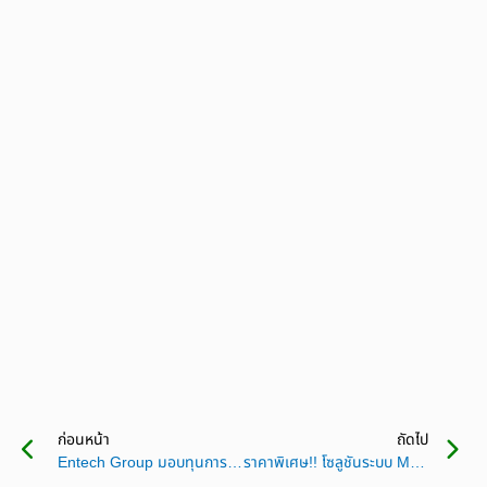
ก่อนหน้า
ถัดไป
Entech Group มอบทุนการศึกษาบุตรพนักงาน ประจำปี 2569
ราคาพิเศษ!! โซลูชันระบบ Monitoring การตรวจวัดอุณหภูมิและความชื้น แบบครบวงจร