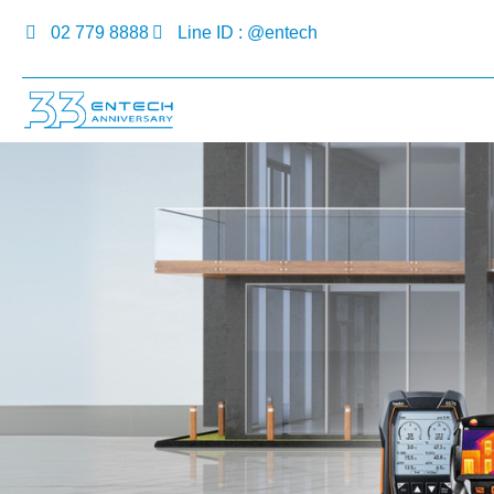
02 779 8888
Line ID : @entech