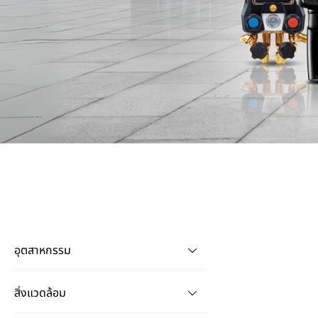
อุตสาหกรรม
สิ่งแวดล้อม