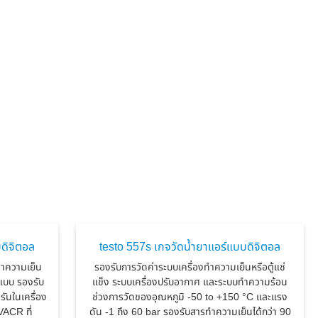
ดิจิตอล
testo 557s เกจวัดน้ำยาแอร์แบบดิจิตอล
ทำความเย็น
รองรับการวัดค่าระบบเครื่องทำความเย็นหรือตู้แช่
ปแบบ รองรับ
แข็ง ระบบเครื่องปรับอากาศ และระบบทำความร้อน
ันในเครื่อง
ช่วงการวัดของอุณหภูมิ -50 to +150 °C และแรง
VACR ที่
ดัน -1 ถึง 60 bar รองรับสารทำความเย็นได้กว่า 90