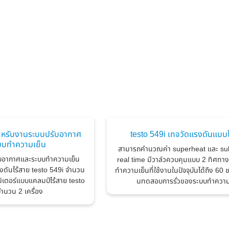
ดสำหรับงานระบบปรับอากาศ
testo 549i เกจวัดแรงดันแบบ
บบทำความเย็น
สามารถคำนวณค่า superheat และ su
ับอากาศและระบบทำความเย็น
real time มีวาล์วควบคุมแบบ 2 ทิศทาง
งดันไร้สาย testo 549i จำนวน
ทำความเย็นที่ใช้งานในปัจจุบันได้ถึง 60 ชน
มิเตอร์แบบแคลมป์ไร้สาย testo
นทดสอบการรั่วของระบบทำความ
ำนวน 2 เครื่อง