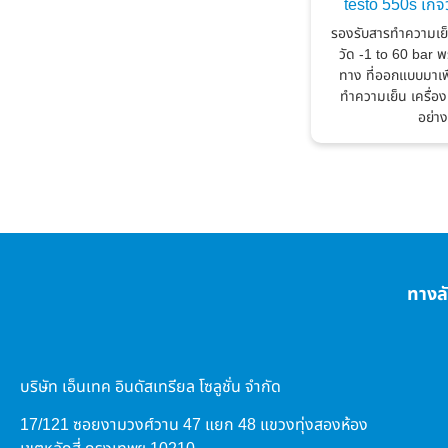
testo 550s เกจ
รองรับสารทำความเย็
วัด -1 to 60 bar พ
ทาง ที่ออกแบบมาเพ
ทำความเย็น เครื่อ
อย่าง
ทางล
บริษัท เอ็นเทค อินดัสเทรียล โซลูชั่น จำกัด
17/121 ซอยงามวงศ์วาน 47 แยก 48 แขวงทุ่งสองห้อง