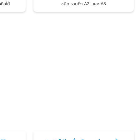
ถือได้
ชนิด รวมถึง A2L และ A3