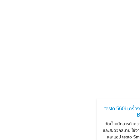
testo 560i เครื่
B
วัดน้ำหนักสารทำควา
และสะดวกสบาย ใช้งา
และแอป testo Sma