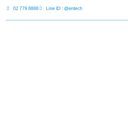
02 779 8888
Line ID : @entech