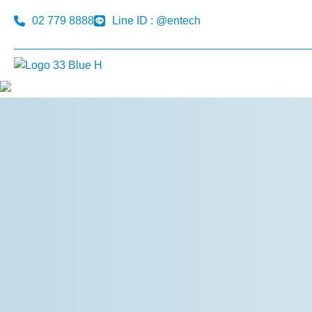
02 779 8888
Line ID : @entech