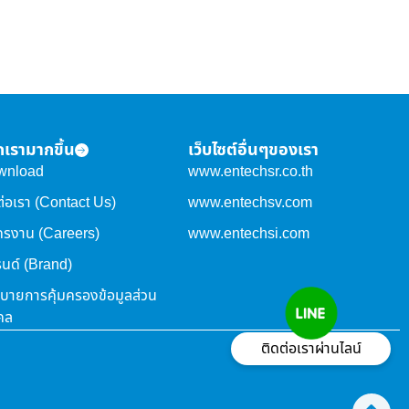
จักเรามากขึ้น
เว็บไซต์อื่นๆของเรา
wnload
www.entechsr.co.th
ต่อเรา (Contact Us)
www.entechsv.com
ครงาน (Careers)
www.entechsi.com
นด์ (Brand)
บายการคุ้มครองข้อมูลส่วน
คล
ติดต่อเราผ่านไลน์