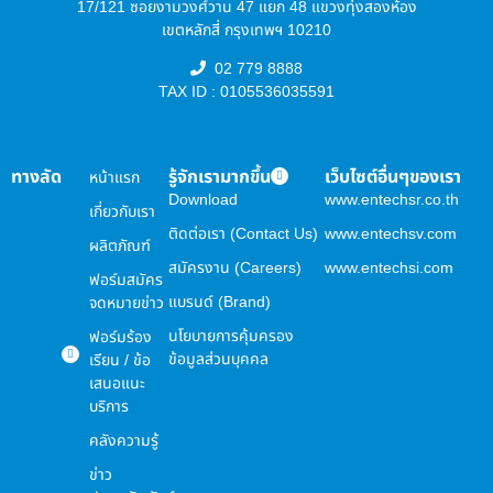
17/121 ซอยงามวงศ์วาน 47 แยก 48 แขวงทุ่งสองห้อง
เขตหลักสี่ กรุงเทพฯ 10210
02 779 8888
TAX ID : 0105536035591
ทางลัด
รู้จักเรามากขึ้น
เว็บไซต์อื่นๆของเรา
หน้าแรก
Download
www.entechsr.co.th
เกี่ยวกับเรา
ติดต่อเรา (Contact Us)
www.entechsv.com
ผลิตภัณฑ์
สมัครงาน (Careers)
www.entechsi.com
ฟอร์มสมัคร
แบรนด์ (Brand)
จดหมายข่าว
นโยบายการคุ้มครอง
ฟอร์มร้อง
ข้อมูลส่วนบุคคล
เรียน / ข้อ
เสนอแนะ
บริการ
คลังความรู้
ข่าว