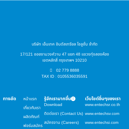
บริษัท เอ็นเทค อินดัสเทรียล โซลูชั่น จำกัด
17/121 ซอยงามวงศ์วาน 47 แยก 48 แขวงทุ่งสองห้อง
เขตหลักสี่ กรุงเทพฯ 10210
02 779 8888
TAX ID : 0105536035591
ทางลัด
รู้จักเรามากขึ้น
เว็บไซต์อื่นๆของเรา
หน้าแรก
Download
www.entechsr.co.th
เกี่ยวกับเรา
ติดต่อเรา (Contact Us)
www.entechsv.com
ผลิตภัณฑ์
สมัครงาน (Careers)
www.entechsi.com
ฟอร์มสมัคร