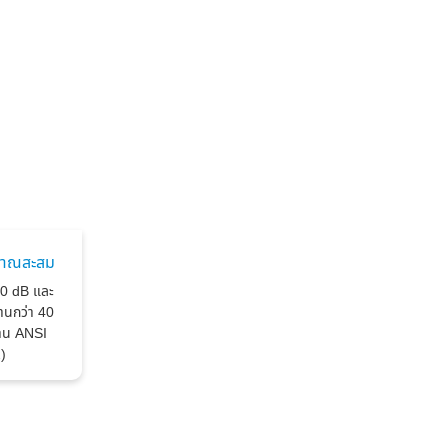
ิมาณสะสม
140 dB และ
านกว่า 40
ฐาน ANSI
)