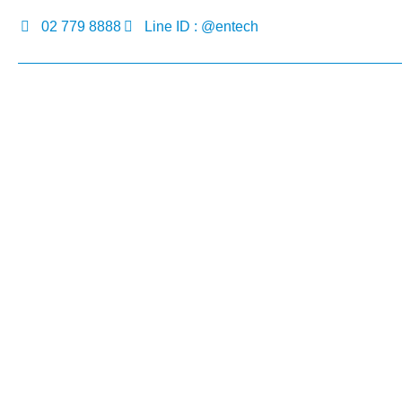
02 779 8888
Line ID : @entech