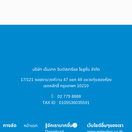
บริษัท เอ็นเทค อินดัสเทรียล โซลูชั่น จำกัด
17/121 ซอยงามวงศ์วาน 47 แยก 48 แขวงทุ่งสองห้อง
เขตหลักสี่ กรุงเทพฯ 10210
02 779 8888
TAX ID : 0105536035591
ทางลัด
รู้จักเรามากขึ้น
เว็บไซต์อื่นๆของเรา
หน้าแรก
Download
www.entechsr.co.th