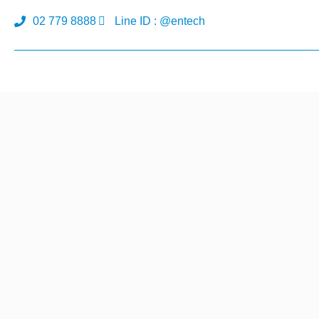
02 779 8888
Line ID : @entech