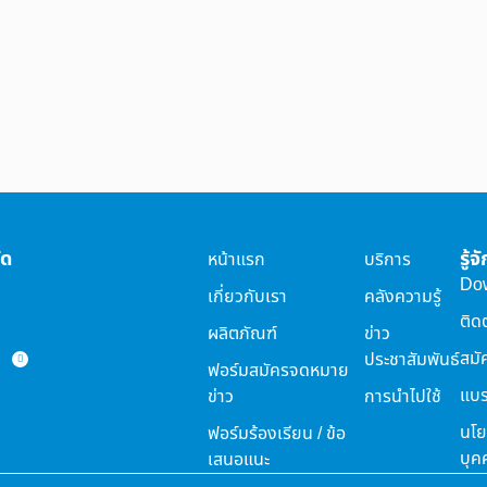
ัด
รู้
หน้าแรก
บริการ
Do
เกี่ยวกับเรา
คลังความรู้
ติด
ผลิตภัณฑ์
ข่าว
สมั
ประชาสัมพันธ์
ฟอร์มสมัครจดหมาย
แบร
ข่าว
การนำไปใช้
นโย
ฟอร์มร้องเรียน / ข้อ
บุค
เสนอแนะ