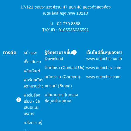
17/121 ซอยงามวงศ์วาน 47 แยก 48 แขวงทุ่งสองห้อง
เขตหลักสี่ กรุงเทพฯ 10210
02 779 8888
TAX ID : 0105536035591
ทางลัด
รู้จักเรามากขึ้น
เว็บไซต์อื่นๆของเรา
หน้าแรก
Download
www.entechsr.co.th
เกี่ยวกับเรา
ติดต่อเรา (Contact Us)
www.entechsv.com
ผลิตภัณฑ์
สมัครงาน (Careers)
www.entechsi.com
ฟอร์มสมัคร
แบรนด์ (Brand)
จดหมายข่าว
นโยบายการคุ้มครอง
ฟอร์มร้อง
ข้อมูลส่วนบุคคล
เรียน / ข้อ
เสนอแนะ
บริการ
คลังความรู้