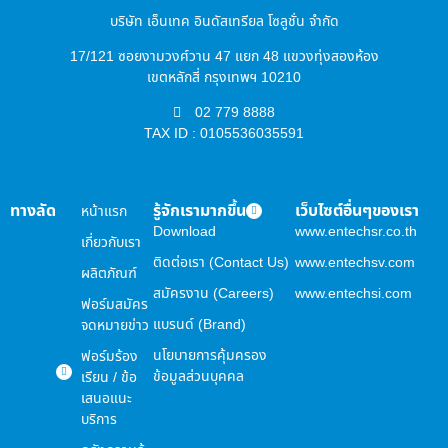
บริษัท เอ็นเทค อินดัสเทรียล โซลูชั่น จำกัด
17/121 ซอยงามวงศ์วาน 47 แยก 48 แขวงทุ่งสองห้อง
เขตหลักสี่ กรุงเทพฯ 10210
02 779 8888
TAX ID : 0105536035591
ทางลัด
รู้จักเรามากขึ้น
เว็บไซต์อื่นๆของเรา
หน้าแรก
Download
www.entechsr.co.th
เกี่ยวกับเรา
ติดต่อเรา (Contact Us)
www.entechsv.com
ผลิตภัณฑ์
สมัครงาน (Careers)
www.entechsi.com
ฟอร์มสมัคร
แบรนด์ (Brand)
จดหมายข่าว
นโยบายการคุ้มครอง
ฟอร์มร้อง
ข้อมูลส่วนบุคคล
เรียน / ข้อ
เสนอแนะ
บริการ