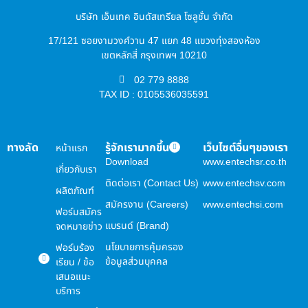
บริษัท เอ็นเทค อินดัสเทรียล โซลูชั่น จำกัด
17/121 ซอยงามวงศ์วาน 47 แยก 48 แขวงทุ่งสองห้อง
เขตหลักสี่ กรุงเทพฯ 10210
02 779 8888
TAX ID : 0105536035591
ทางลัด
รู้จักเรามากขึ้น
เว็บไซต์อื่นๆของเรา
หน้าแรก
Download
www.entechsr.co.th
เกี่ยวกับเรา
ติดต่อเรา (Contact Us)
www.entechsv.com
ผลิตภัณฑ์
สมัครงาน (Careers)
www.entechsi.com
ฟอร์มสมัคร
แบรนด์ (Brand)
จดหมายข่าว
นโยบายการคุ้มครอง
ฟอร์มร้อง
ข้อมูลส่วนบุคคล
เรียน / ข้อ
เสนอแนะ
บริการ