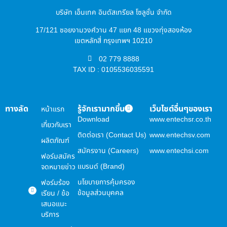
บริษัท เอ็นเทค อินดัสเทรียล โซลูชั่น จำกัด
17/121 ซอยงามวงศ์วาน 47 แยก 48 แขวงทุ่งสองห้อง
เขตหลักสี่ กรุงเทพฯ 10210
02 779 8888
TAX ID : 0105536035591
ทางลัด
รู้จักเรามากขึ้น
เว็บไซต์อื่นๆของเรา
หน้าแรก
Download
www.entechsr.co.th
เกี่ยวกับเรา
ติดต่อเรา (Contact Us)
www.entechsv.com
ผลิตภัณฑ์
สมัครงาน (Careers)
www.entechsi.com
ฟอร์มสมัคร
แบรนด์ (Brand)
จดหมายข่าว
นโยบายการคุ้มครอง
ฟอร์มร้อง
ข้อมูลส่วนบุคคล
เรียน / ข้อ
เสนอแนะ
บริการ