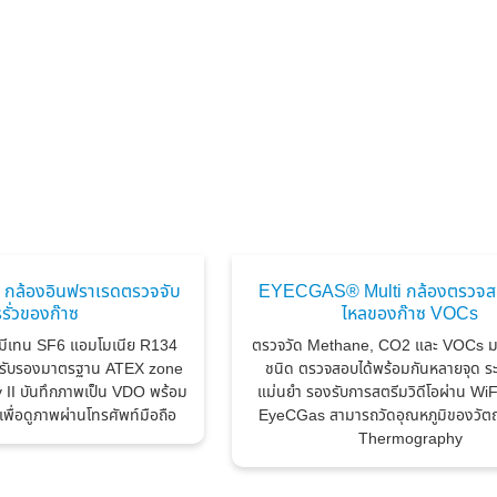
กล้องอินฟราเรดตรวจจับ
EYECGAS® Multi กล้องตรวจสอ
รั่วของก๊าซ
ไหลของก๊าซ VOCs
ซมีเทน SF6 แอมโมเนีย R134
ตรวจวัด Methane, CO2 และ VOCs ม
บการรับรองมาตรฐาน ATEX zone
ชนิด ตรวจสอบได้พร้อมกันหลายจุด ระบุจ
v II บันทึกภาพเป็น VDO พร้อม
แม่นยำ รองรับการสตรีมวิดีโอผ่าน WiF
 เพื่อดูภาพผ่านโทรศัพท์มือถือ
EyeCGas สามารถวัดอุณหภูมิของวัตถุ
Thermography