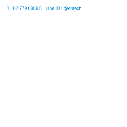
02 779 8888
Line ID : @entech