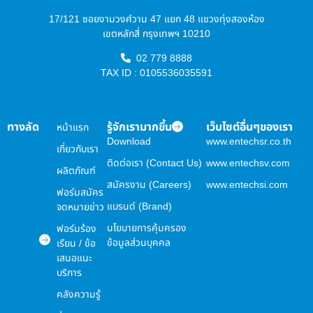
17/121 ซอยงามวงศ์วาน 47 แยก 48 แขวงทุ่งสองห้อง
เขตหลักสี่ กรุงเทพฯ 10210
02 779 8888
TAX ID : 0105536035591
ทางลัด
รู้จักเรามากขึ้น
เว็บไซต์อื่นๆของเรา
หน้าแรก
Download
www.entechsr.co.th
เกี่ยวกับเรา
ติดต่อเรา (Contact Us)
www.entechsv.com
ผลิตภัณฑ์
สมัครงาน (Careers)
www.entechsi.com
ฟอร์มสมัคร
แบรนด์ (Brand)
จดหมายข่าว
นโยบายการคุ้มครอง
ฟอร์มร้อง
ข้อมูลส่วนบุคคล
เรียน / ข้อ
เสนอแนะ
บริการ
คลังความรู้