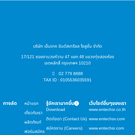
บริษัท เอ็นเทค อินดัสเทรียล โซลูชั่น จำกัด
17/121 ซอยงามวงศ์วาน 47 แยก 48 แขวงทุ่งสองห้อง
เขตหลักสี่ กรุงเทพฯ 10210
02 779 8888
TAX ID : 0105536035591
ทางลัด
รู้จักเรามากขึ้น
เว็บไซต์อื่นๆของเรา
หน้าแรก
Download
www.entechsr.co.th
เกี่ยวกับเรา
ติดต่อเรา (Contact Us)
www.entechsv.com
ผลิตภัณฑ์
สมัครงาน (Careers)
www.entechsi.com
ฟอร์มสมัคร