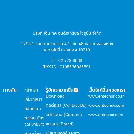
บริษัท เอ็นเทค อินดัสเทรียล โซลูชั่น จำกัด
17/121 ซอยงามวงศ์วาน 47 แยก 48 แขวงทุ่งสองห้อง
เขตหลักสี่ กรุงเทพฯ 10210
02 779 8888
TAX ID : 0105536035591
ทางลัด
รู้จักเรามากขึ้น
เว็บไซต์อื่นๆของเรา
หน้าแรก
Download
www.entechsr.co.th
เกี่ยวกับเรา
ติดต่อเรา (Contact Us)
www.entechsv.com
ผลิตภัณฑ์
สมัครงาน (Careers)
www.entechsi.com
ฟอร์มสมัคร
แบรนด์ (Brand)
จดหมายข่าว
นโยบายการคุ้มครอง
ฟอร์มร้อง