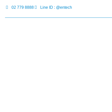
02 779 8888
Line ID : @entech