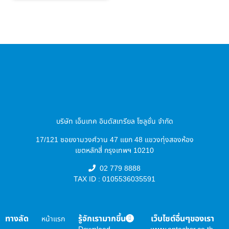
บริษัท เอ็นเทค อินดัสเทรียล โซลูชั่น จำกัด
17/121 ซอยงามวงศ์วาน 47 แยก 48 แขวงทุ่งสองห้อง
เขตหลักสี่ กรุงเทพฯ 10210
02 779 8888
TAX ID : 0105536035591
ทางลัด
รู้จักเรามากขึ้น
เว็บไซต์อื่นๆของเรา
หน้าแรก
Download
www.entechsr.co.th