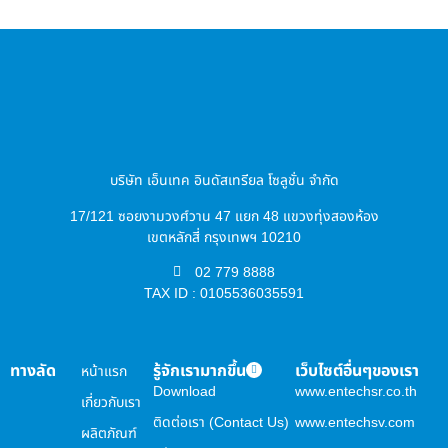
บริษัท เอ็นเทค อินดัสเทรียล โซลูชั่น จำกัด
17/121 ซอยงามวงศ์วาน 47 แยก 48 แขวงทุ่งสองห้อง
เขตหลักสี่ กรุงเทพฯ 10210
02 779 8888
TAX ID : 0105536035591
ทางลัด
รู้จักเรามากขึ้น
เว็บไซต์อื่นๆของเรา
หน้าแรก
Download
www.entechsr.co.th
เกี่ยวกับเรา
ติดต่อเรา (Contact Us)
www.entechsv.com
ผลิตภัณฑ์