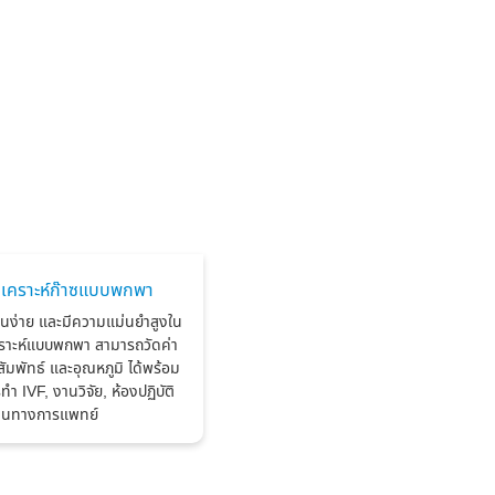
วิเคราะห์ก๊าซแบบพกพา
้งานง่าย และมีความแม่นยำสูงใน
เคราะห์แบบพกพา สามารถวัดค่า
มพัทธ์ และอุณหภูมิ ได้พร้อม
ำ IVF, งานวิจัย, ห้องปฏิบัติ
านทางการแพทย์