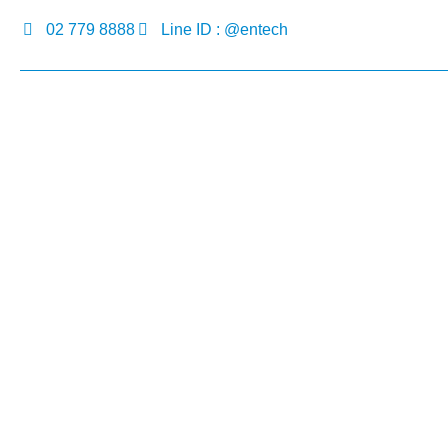
02 779 8888
Line ID : @entech