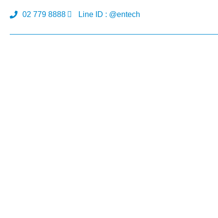
02 779 8888
Line ID : @entech