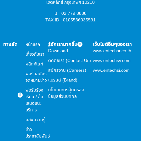
เขตหลักสี่ กรุงเทพฯ 10210
02 779 8888
TAX ID : 0105536035591
ทางลัด
รู้จักเรามากขึ้น
เว็บไซต์อื่นๆของเรา
หน้าแรก
Download
www.entechsr.co.th
เกี่ยวกับเรา
ติดต่อเรา (Contact Us)
www.entechsv.com
ผลิตภัณฑ์
สมัครงาน (Careers)
www.entechsi.com
ฟอร์มสมัคร
แบรนด์ (Brand)
จดหมายข่าว
นโยบายการคุ้มครอง
ฟอร์มร้อง
ข้อมูลส่วนบุคคล
เรียน / ข้อ
เสนอแนะ
บริการ
คลังความรู้
ข่าว
ประชาสัมพันธ์