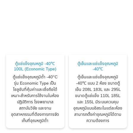
ตู้แช่แข็งอุณหภูมิ -40℃
ตู้เย็นและแช่แข็งอุณหภูมิ
100L (Economic Type)
-40℃
ตู้แช่แข็งอุณหภูมิต่ำ -40°C
ตู้เย็นและแช่แข็งอุณหภูมิ
รุ่น Economic Type เป็น
-40℃ แบบ 2 ห้อง ขนาดตู้
โซลูชันที่คุ้มค่าและเชื่อถือได้
เย็น 208L 183L และ 295L
เหมาะสำหรับการใช้งานในห้อง
ขนาดตู้แช่แข็ง 110L 185L
ปฏิบัติการ โรงพยาบาล
และ 155L มีระบบควบคุม
สถาบันวิจัย และงาน
อุณหภูมิแบบอิสระในแต่ละห้อง
อุตสาหกรรมที่ต้องการการจัด
สามารถตั้งค่าอุณหภูมิได้ตาม
เก็บที่อุณหภูมิต่ำ
ความต้องการ