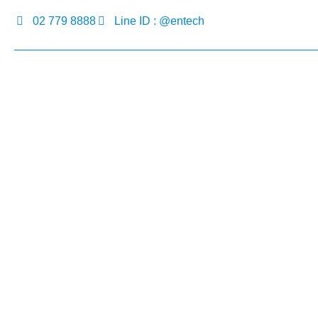
02 779 8888
Line ID : @entech