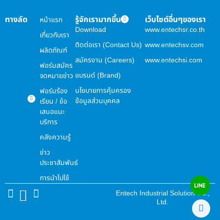
ทางลัด
รู้จักเรามากขึ้น
เว็บไซต์อื่นๆของเรา
หน้าแรก
Download
www.entechsr.co.th
เกี่ยวกับเรา
ติดต่อเรา (Contact Us)
www.entechsv.com
ผลิตภัณฑ์
สมัครงาน (Careers)
www.entechsi.com
ฟอร์มสมัคร
แบรนด์ (Brand)
จดหมายข่าว
นโยบายการคุ้มครอง
ฟอร์มร้อง
ข้อมูลส่วนบุคคล
เรียน / ข้อ
เสนอแนะ
บริการ
คลังความรู้
ข่าว
ประชาสัมพันธ์
การนำไปใช้
Entech Industrial Solution Co.,
Ltd.