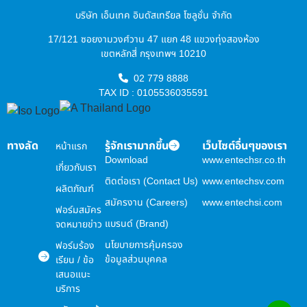
บริษัท เอ็นเทค อินดัสเทรียล โซลูชั่น จำกัด
17/121 ซอยงามวงศ์วาน 47 แยก 48 แขวงทุ่งสองห้อง
เขตหลักสี่ กรุงเทพฯ 10210
02 779 8888
TAX ID : 0105536035591
ทางลัด
รู้จักเรามากขึ้น
เว็บไซต์อื่นๆของเรา
หน้าแรก
Download
www.entechsr.co.th
เกี่ยวกับเรา
ติดต่อเรา (Contact Us)
www.entechsv.com
ผลิตภัณฑ์
สมัครงาน (Careers)
www.entechsi.com
ฟอร์มสมัคร
แบรนด์ (Brand)
จดหมายข่าว
นโยบายการคุ้มครอง
ฟอร์มร้อง
ข้อมูลส่วนบุคคล
เรียน / ข้อ
เสนอแนะ
บริการ