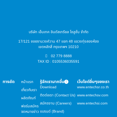
บริษัท เอ็นเทค อินดัสเทรียล โซลูชั่น จำกัด
17/121 ซอยงามวงศ์วาน 47 แยก 48 แขวงทุ่งสองห้อง
เขตหลักสี่ กรุงเทพฯ 10210
02 779 8888
TAX ID : 0105536035591
ทางลัด
รู้จักเรามากขึ้น
เว็บไซต์อื่นๆของเรา
หน้าแรก
Download
www.entechsr.co.th
เกี่ยวกับเรา
ติดต่อเรา (Contact Us)
www.entechsv.com
ผลิตภัณฑ์
สมัครงาน (Careers)
www.entechsi.com
ฟอร์มสมัคร
แบรนด์ (Brand)
จดหมายข่าว