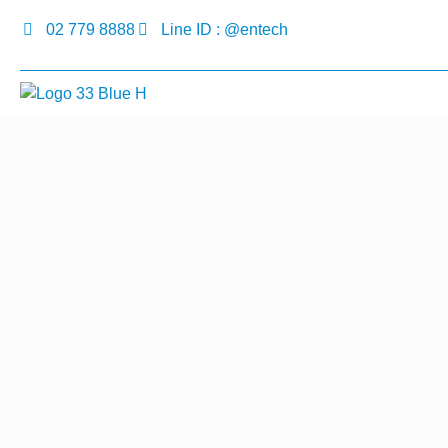
02 779 8888
Line ID : @entech