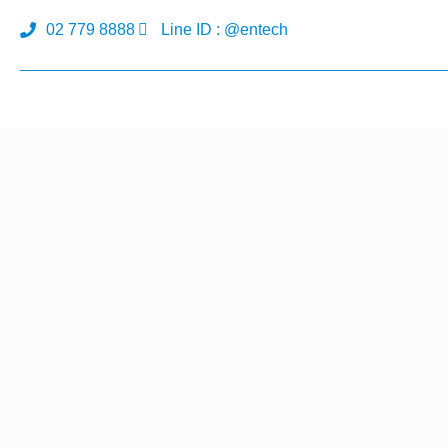
02 779 8888
Line ID : @entech