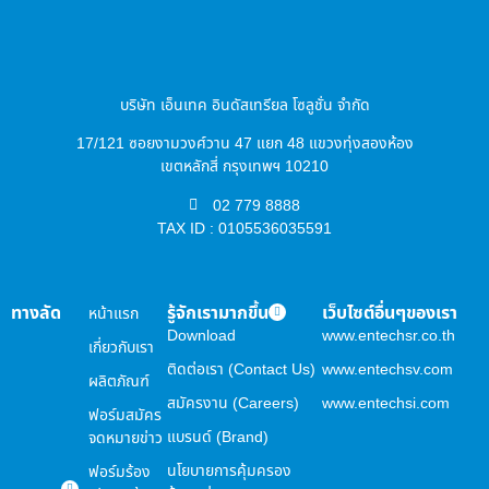
บริษัท เอ็นเทค อินดัสเทรียล โซลูชั่น จำกัด
17/121 ซอยงามวงศ์วาน 47 แยก 48 แขวงทุ่งสองห้อง
เขตหลักสี่ กรุงเทพฯ 10210
02 779 8888
TAX ID : 0105536035591
ทางลัด
รู้จักเรามากขึ้น
เว็บไซต์อื่นๆของเรา
หน้าแรก
Download
www.entechsr.co.th
เกี่ยวกับเรา
ติดต่อเรา (Contact Us)
www.entechsv.com
ผลิตภัณฑ์
สมัครงาน (Careers)
www.entechsi.com
ฟอร์มสมัคร
แบรนด์ (Brand)
จดหมายข่าว
นโยบายการคุ้มครอง
ฟอร์มร้อง