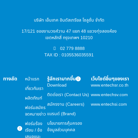
บริษัท เอ็นเทค อินดัสเทรียล โซลูชั่น จำกัด
17/121 ซอยงามวงศ์วาน 47 แยก 48 แขวงทุ่งสองห้อง
เขตหลักสี่ กรุงเทพฯ 10210
02 779 8888
TAX ID : 0105536035591
ทางลัด
รู้จักเรามากขึ้น
เว็บไซต์อื่นๆของเรา
หน้าแรก
Download
www.entechsr.co.th
เกี่ยวกับเรา
ติดต่อเรา (Contact Us)
www.entechsv.com
ผลิตภัณฑ์
สมัครงาน (Careers)
www.entechsi.com
ฟอร์มสมัคร
แบรนด์ (Brand)
จดหมายข่าว
นโยบายการคุ้มครอง
ฟอร์มร้อง
ข้อมูลส่วนบุคคล
เรียน / ข้อ
เสนอแนะ