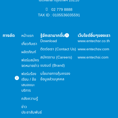
เขตหลักสี่ กรุงเทพฯ 10210
02 779 8888
TAX ID : 0105536035591
ทางลัด
รู้จักเรามากขึ้น
เว็บไซต์อื่นๆของเรา
หน้าแรก
Download
www.entechsr.co.th
เกี่ยวกับเรา
ติดต่อเรา (Contact Us)
www.entechsv.com
ผลิตภัณฑ์
สมัครงาน (Careers)
www.entechsi.com
ฟอร์มสมัคร
แบรนด์ (Brand)
จดหมายข่าว
นโยบายการคุ้มครอง
ฟอร์มร้อง
ข้อมูลส่วนบุคคล
เรียน / ข้อ
เสนอแนะ
บริการ
คลังความรู้
ข่าว
ประชาสัมพันธ์