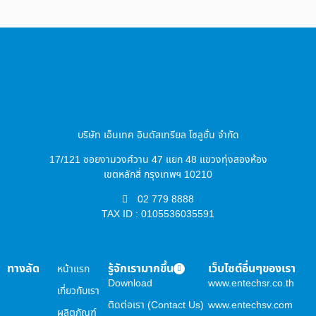
บริษัท เอ็นเทค อินดัสเทรียล โซลูชั่น จำกัด
17/121 ซอยงามวงศ์วาน 47 แยก 48 แขวงทุ่งสองห้อง
เขตหลักสี่ กรุงเทพฯ 10210
02 779 8888
TAX ID : 0105536035591
ทางลัด
รู้จักเรามากขึ้น
เว็บไซต์อื่นๆของเรา
หน้าแรก
Download
www.entechsr.co.th
เกี่ยวกับเรา
ติดต่อเรา (Contact Us)
www.entechsv.com
ผลิตภัณฑ์