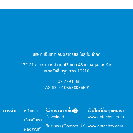
บริษัท เอ็นเทค อินดัสเทรียล โซลูชั่น จำกัด
17/121 ซอยงามวงศ์วาน 47 แยก 48 แขวงทุ่งสองห้อง
เขตหลักสี่ กรุงเทพฯ 10210
02 779 8888
TAX ID : 0105536035591
ทางลัด
รู้จักเรามากขึ้น
เว็บไซต์อื่นๆของเรา
หน้าแรก
Download
www.entechsr.co.th
เกี่ยวกับเรา
ติดต่อเรา (Contact Us)
www.entechsv.com
ผลิตภัณฑ์