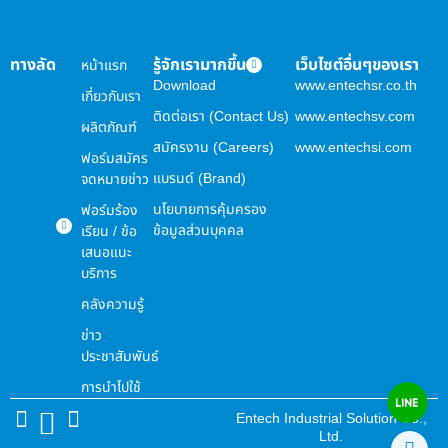
ทางลัด
รู้จักเรามากขึ้น
เว็บไซต์อื่นๆของเรา
หน้าแรก
Download
www.entechsr.co.th
เกี่ยวกับเรา
ติดต่อเรา (Contact Us)
www.entechsv.com
ผลิตภัณฑ์
สมัครงาน (Careers)
www.entechsi.com
ฟอร์มสมัคร
แบรนด์ (Brand)
จดหมายข่าว
นโยบายการคุ้มครอง
ฟอร์มร้อง
ข้อมูลส่วนบุคคล
เรียน / ข้อ
เสนอแนะ
บริการ
คลังความรู้
ข่าว
ประชาสัมพันธ์
การนำไปใช้
Entech Industrial Solution Co.,
Ltd.