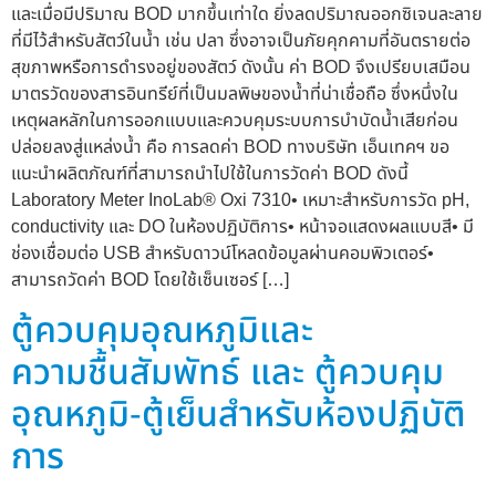
และเมื่อมีปริมาณ BOD มากขึ้นเท่าใด ยิ่งลดปริมาณออกซิเจนละลาย
ที่มีไว้สำหรับสัตว์ในน้ำ เช่น ปลา ซึ่งอาจเป็นภัยคุกคามที่อันตรายต่อ
สุขภาพหรือการดำรงอยู่ของสัตว์ ดังนั้น ค่า BOD จึงเปรียบเสมือน
มาตรวัดของสารอินทรีย์ที่เป็นมลพิษของน้ำที่น่าเชื่อถือ ซึ่งหนึ่งใน
เหตุผลหลักในการออกแบบและควบคุมระบบการบำบัดน้ำเสียก่อน
ปล่อยลงสู่แหล่งน้ำ คือ การลดค่า BOD ทางบริษัท เอ็นเทคฯ ขอ
แนะนำผลิตภัณฑ์ที่สามารถนำไปใช้ในการวัดค่า BOD ดังนี้
Laboratory Meter InoLab® Oxi 7310• เหมาะสำหรับการวัด pH,
conductivity และ DO ในห้องปฏิบัติการ• หน้าจอแสดงผลแบบสี• มี
ช่องเชื่อมต่อ USB สำหรับดาวน์โหลดข้อมูลผ่านคอมพิวเตอร์•
สามารถวัดค่า BOD โดยใช้เซ็นเซอร์ […]
ตู้ควบคุมอุณหภูมิและ
ความชื้นสัมพัทธ์ และ ตู้ควบคุม
อุณหภูมิ-ตู้เย็นสำหรับห้องปฏิบัติ
การ