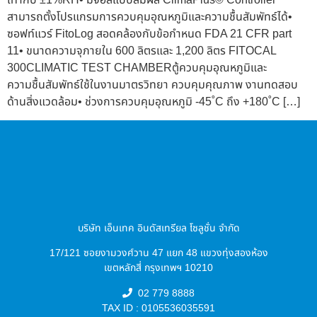
สามารถตั้งโปรแกรมการควบคุมอุณหภูมิและความชื้นสัมพัทธ์ได้•
ซอฟท์แวร์ FitoLog สอดคล้องกับข้อกำหนด FDA 21 CFR part
11• ขนาดความจุภายใน 600 ลิตรและ 1,200 ลิตร FITOCAL
300CLIMATIC TEST CHAMBERตู้ควบคุมอุณหภูมิและ
ความชื้นสัมพัทธ์ใช้ในงานมาตรวิทยา ควบคุมคุณภาพ งานทดสอบ
ด้านสิ่งแวดล้อม• ช่วงการควบคุมอุณหภูมิ -45˚C ถึง +180˚C […]
บริษัท เอ็นเทค อินดัสเทรียล โซลูชั่น จำกัด
17/121 ซอยงามวงศ์วาน 47 แยก 48 แขวงทุ่งสองห้อง
เขตหลักสี่ กรุงเทพฯ 10210
02 779 8888
TAX ID : 0105536035591