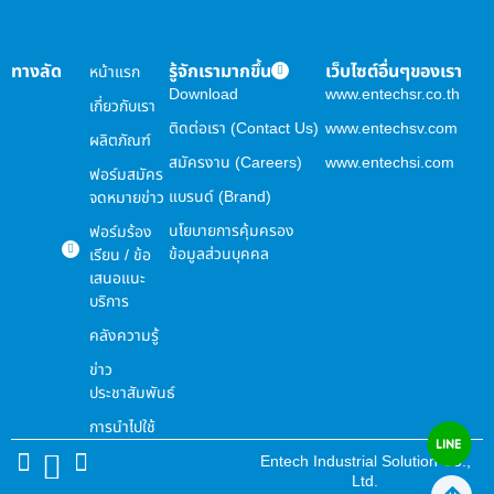
ทางลัด
รู้จักเรามากขึ้น
เว็บไซต์อื่นๆของเรา
หน้าแรก
Download
www.entechsr.co.th
เกี่ยวกับเรา
ติดต่อเรา (Contact Us)
www.entechsv.com
ผลิตภัณฑ์
สมัครงาน (Careers)
www.entechsi.com
ฟอร์มสมัคร
แบรนด์ (Brand)
จดหมายข่าว
นโยบายการคุ้มครอง
ฟอร์มร้อง
ข้อมูลส่วนบุคคล
เรียน / ข้อ
เสนอแนะ
บริการ
คลังความรู้
ข่าว
ประชาสัมพันธ์
การนำไปใช้
Entech Industrial Solution Co.,
Ltd.