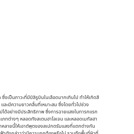
เป็นภาวะที่มีบิลิรูบินในเลือดมากเกินไป ทำให้เกิดสี
ละมีความยาวคลื่นที่เหมาะสม ซึ่งโดยทั่วไปช่วง
วๆ ไปได้อย่างมีประสิทธิภาพ ซึ่งการฉายแสงในทารกแรก
์ประเภทต่างๆ หลอดทังสเตนฮาโลเจน และหลอดเมทัลฮา
หลายนี้ให้เอาต์พุตของสเปกตรัมแสงที่แตกต่างกัน
ล่าวว่ามีความถูกต้องหรือไม่ รวมถึงพื้นที่ผิวที่