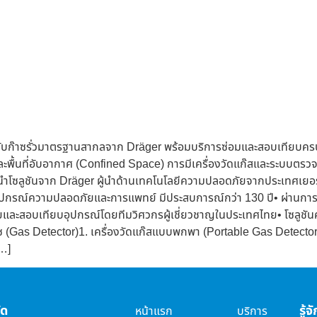
จับก๊าซรั่วมาตรฐานสากลจาก Dräger พร้อมบริการซ่อมและสอบเทียบคร
ละพื้นที่อับอากาศ (Confined Space) การมีเครื่องวัดแก๊สและระบบตรวจ
โซลูชันจาก Dräger ผู้นำด้านเทคโนโลยีความปลอดภัยจากประเทศเยอรมน
้านอุปกรณ์ความปลอดภัยและการแพทย์ มีประสบการณ์กว่า 130 ปี• ผ่า
ยและสอบเทียบอุปกรณ์โดยทีมวิศวกรผู้เชี่ยวชาญในประเทศไทย• โซลู
าซ (Gas Detector)1. เครื่องวัดแก๊สแบบพกพา (Portable Gas Detec
[…]
ัด
รู้
หน้าแรก
บริการ