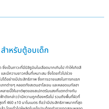
สำหรับตู้อบเด็ก
งเป็นภาวะที่มีบิลิรูบินในเลือดมากเกินไป ทำให้เกิดสี
ละมีความยาวคลื่นที่เหมาะสม ซึ่งโดยทั่วไปช่วง
วๆ ไปได้อย่างมีประสิทธิภาพ ซึ่งการฉายแสงในทารกแรก
์ประเภทต่างๆ หลอดทังสเตนฮาโลเจน และหลอดเมทัลฮา
หลายนี้ให้เอาต์พุตของสเปกตรัมแสงที่แตกต่างกัน
ล่าวว่ามีความถูกต้องหรือไม่ รวมถึงพื้นที่ผิวที่
ดที่ 460 ±10 นาโนเมตร ถือว่ามีประสิทธิภาพมากที่สุด
วแล้ว โดยทั่วไปผู้ผลิตในยุโรปจะต้องทำการทดสอบหลอด