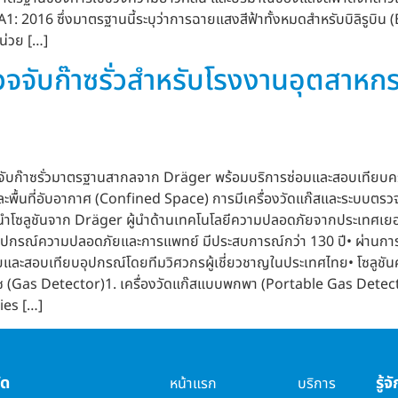
: 2016 ซึ่งมาตรฐานนี้ระบุว่าการฉายแสงสีฟ้าทั้งหมดสำหรับบิลิรูบิน 
น่วย […]
วจจับก๊าซรั่วสำหรับโรงงานอุตสาห
จจับก๊าซรั่วมาตรฐานสากลจาก Dräger พร้อมบริการซ่อมและสอบเทียบค
และพื้นที่อับอากาศ (Confined Space) การมีเครื่องวัดแก๊สและระบบตรว
โซลูชันจาก Dräger ผู้นำด้านเทคโนโลยีความปลอดภัยจากประเทศเยอรมน
านอุปกรณ์ความปลอดภัยและการแพทย์ มีประสบการณ์กว่า 130 ปี• ผ่าน
ยและสอบเทียบอุปกรณ์โดยทีมวิศวกรผู้เชี่ยวชาญในประเทศไทย• โซลู
๊าซ (Gas Detector)1. เครื่องวัดแก๊สแบบพกพา (Portable Gas Det
ies […]
ัด
รู้
หน้าแรก
บริการ