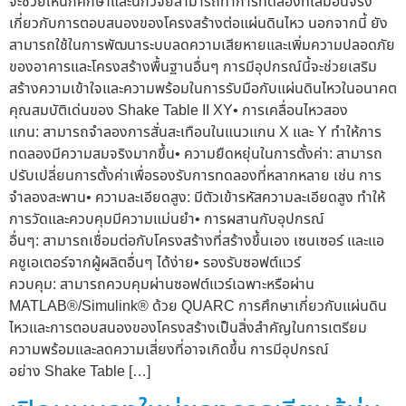
จะช่วยให้นักศึกษาและนักวิจัยสามารถทำการทดลองที่เสมือนจริง
เกี่ยวกับการตอบสนองของโครงสร้างต่อแผ่นดินไหว นอกจากนี้ ยัง
สามารถใช้ในการพัฒนาระบบลดความเสียหายและเพิ่มความปลอดภัย
ของอาคารและโครงสร้างพื้นฐานอื่นๆ การมีอุปกรณ์นี้จะช่วยเสริม
สร้างความเข้าใจและความพร้อมในการรับมือกับแผ่นดินไหวในอนาคต​
คุณสมบัติเด่นของ Shake Table II XY• การเคลื่อนไหวสอง
แกน: สามารถจำลองการสั่นสะเทือนในแนวแกน X และ Y ทำให้การ
ทดลองมีความสมจริงมากขึ้น• ความยืดหยุ่นในการตั้งค่า: สามารถ
ปรับเปลี่ยนการตั้งค่าเพื่อรองรับการทดลองที่หลากหลาย เช่น การ
จำลองสะพาน• ความละเอียดสูง: มีตัวเข้ารหัสความละเอียดสูง ทำให้
การวัดและควบคุมมีความแม่นยำ• การผสานกับอุปกรณ์
อื่นๆ: สามารถเชื่อมต่อกับโครงสร้างที่สร้างขึ้นเอง เซนเซอร์ และแอ
คชูเอเตอร์จากผู้ผลิตอื่นๆ ได้ง่าย• รองรับซอฟต์แวร์
ควบคุม: สามารถควบคุมผ่านซอฟต์แวร์เฉพาะหรือผ่าน
MATLAB®/Simulink® ด้วย QUARC การศึกษาเกี่ยวกับแผ่นดิน
ไหวและการตอบสนองของโครงสร้างเป็นสิ่งสำคัญในการเตรียม
ความพร้อมและลดความเสี่ยงที่อาจเกิดขึ้น การมีอุปกรณ์
อย่าง Shake Table […]