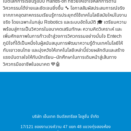
เปิดโลกการเรียนรู้แบบ Hands-on ที่ช่วยให้เข้าใจหลักการด้าน
วิศวกรรมได้ง่ายและชัดเจนยิ่งขึ้น 🔧 โอกาสสัมผัสประสบการณ์จริง
จากภาคอุตสาหกรรมเรียนรู้การประยุกต์ใช้เทคโนโลยีสมัยใหม่ในงาน
จริง โดยเฉพาะในกลุ่ม Robotics และระบบอัตโนมัติ 🎓 เตรียมความ
พร้อมสู่การเป็นวิศวกรในอนาคตเสริมทักษะ ความคิดวิเคราะห์ และ
เพิ่มศักยภาพในการก้าวเข้าสู่วงการวิศวกรรมอย่างมั่นใจ Entech
ภูมิใจที่ได้เป็นหนึ่งในผู้สนับสนุนการพัฒนาความรู้ด้านเทคโนโลยีให้
กับเยาวชนไทย และมุ่งหวังให้เทคโนโลยีเหล่านี้ช่วยผลักดันและสร้าง
แรงบันดาลใจให้กับนักเรียน–นักศึกษาในการเดินหน้าสู่เส้นทาง
วิศวกรมืออาชีพในอนาคต 💙🤖
บริษัท เอ็นเทค อินดัสเทรียล โซลูชั่น จำกัด
17/121 ซอยงามวงศ์วาน 47 แยก 48 แขวงทุ่งสองห้อง