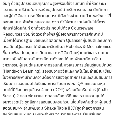
อื่นๆ ด้วยอุปกรณ์แลปคุณภาพสูงพร้อมใช้งานทันที ทำให้ลดระยะ
เวลาและค่าใช้จ่ายในการสร้างอุปกรณ์สำหรับการทดลอง นักศึกษา
และผู้ทำวิจัยสามารถใช้งานอุปกรณ์ได้อย่างง่ายดายด้วยซอร์ฟแวร์ที่
ออกแบบมาเพื่ออำนวยความสะดวก ทำให้สามารถมุ่งเน้นไปที่การ
ศึกษาได้โดยทันที อีกทั้งยังประกอบไปด้วย Courseware
Resources ซึ่งมีทั้งตัวอย่างไฟล์คู่มือเอกสารทางการศึกษาที่มี
เนื้อหาได้มาตรฐาน ขอแนะนำผลิตภัณฑ์ Quanser หุ่นยนต์และเมคคา
ทรอนิกส์Quanser ได้พัฒนาผลิตภัณฑ์ Robotics & Mechatronics
ขึ้นมาเพื่อสนับสนุนการศึกษาและการวิจัย ด้านหุ่นยนต์และระบบเมค
คาทรอนิกส์ในสถาบันการศึกษาทั่วโลก ได้แก่ พัฒนาทักษะด้าน
วิศวกรรมหุ่นยนต์และเมคคาทรอนิกส์, ส่งเสริมการเรียนรู้แบบปฏิบัติ
(Hands-on Learning), รองรับงานวิจัยและเทคโนโลยีล้ำสมัย, เชื่อม
โยงการศึกษาเข้ากับความต้องการของอุตสาหกรรมและสนับสนุนการ
เรียนการสอนแบบไฮบริดและการเรียนทางไกล QArmแขนกลหุ่น
ยนต์ที่มีข้อต่อหมุนอิสระ 4 แกน (DOF) พร้อมกับกริปเปอร์ (มือจับ
ชิ้นงาน) 2 ตอน พัฒนาและทดสอบอัลกอริทึมและระบบควบคุมได้
อย่างรวดเร็ว ชุดสื่อการสอนแบบครบถ้วน เชื่อมโยงกับตำราหุ่นยนต์
ยอดนิยม>> อ่านเพิ่มเติม Shake Table II XYชุดจำลองการสั่น
สะเทือนแบบ 2 แกน เหมาะสำหรับงานวิจัยและการเรียนรู้ขั้นสูง