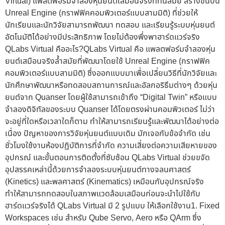
Virtual) แพลตฟอร์มจำลองหุ่นยนต์เสมือนจริงที่ทันสมัย สร้างขึ้นบน
Unreal Engine (กราฟฟิคคอมพิวเตอร์แบบสามมิติ) ที่ช่วยให้
นักเรียนและนักวิจัยสามารถพัฒนา ทดสอบ และเรียนรู้ระบบหุ่นยนต์
อัตโนมัติได้อย่างมีประสิทธิภาพ โดยไม่ต้องพึ่งพาฮาร์ดแวร์จริง
QLabs Virtual คืออะไร?QLabs Virtual คือ แพลตฟอร์มจำลองหุ่น
ยนต์เสมือนจริงล้ำสมัยที่พัฒนาโดยใช้ Unreal Engine (กราฟฟิค
คอมพิวเตอร์แบบสามมิติ) ซึ่งออกแบบมาเพื่อเปลี่ยนวิธีที่นักวิจัยและ
นักศึกษาพัฒนาหรือทดสอบสถานการณ์และอัลกอริธึมต่างๆ ด้วยหุ่น
ยนต์จาก Quanser โดยผู้ใช้สามารถเข้าถึง “Digital Twin” หรือแบบ
จำลองดิจิทัลของระบบ Quanser ได้โดยตรงผ่านคอมพิวเตอร์ ไม่ว่า
จะอยู่ที่ใดหรือเวลาใดก็ตาม ทำให้สามารถเรียนรู้และพัฒนาได้อย่างต่อ
เนื่อง ปัญหาของการวิจัยหุ่นยนต์แบบเดิม มักเจอกับข้อจำกัด เช่น
ชั่วโมงใช้งานห้องปฏิบัติการที่จำกัด ความเสี่ยงต่อความเสียหายของ
อุปกรณ์ และขั้นตอนการติดตั้งที่ซับซ้อน QLabs Virtual ช่วยขจัด
อุปสรรคเหล่านี้ด้วยการจำลองระบบหุ่นยนต์ทางจลนศาสตร์
(Kinetics) และพลศาสตร์ (Kinematics) เหมือนกับอุปกรณ์จริง
ทำให้สามารถทดสอบในสภาพแวดล้อมเสมือนก่อนจะนำไปใช้กับ
ฮาร์ดแวร์จริงได้ QLabs Virtual มี 2 รูปแบบ ให้เลือกใช้งาน1. Fixed
Workspaces เช่น สำหรับ Qube Servo, Aero หรือ QArm ซึ่ง