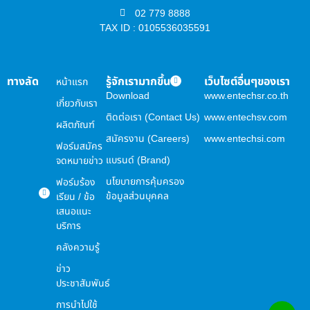
02 779 8888
TAX ID : 0105536035591
ทางลัด
รู้จักเรามากขึ้น
เว็บไซต์อื่นๆของเรา
หน้าแรก
Download
www.entechsr.co.th
เกี่ยวกับเรา
ติดต่อเรา (Contact Us)
www.entechsv.com
ผลิตภัณฑ์
สมัครงาน (Careers)
www.entechsi.com
ฟอร์มสมัคร
แบรนด์ (Brand)
จดหมายข่าว
นโยบายการคุ้มครอง
ฟอร์มร้อง
ข้อมูลส่วนบุคคล
เรียน / ข้อ
เสนอแนะ
บริการ
คลังความรู้
ข่าว
ประชาสัมพันธ์
การนำไปใช้