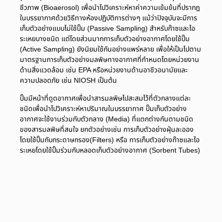
ชีวภาพ (Bioaerosol) เพื่อนำไปวิเคราะห์หาค่าความเข้มข้นที่ปรากฎ
ในบรรยากาศด้วยวิธีทางห้องปฏิบัติการต่างๆ แม้ว่าปัจจุบันจะมีการ
เก็บตัวอย่างแบบไม่ใช้ปั๊ม (Passive Sampling) สำหรับก๊าซและไอ
ระเหยบางชนิด แต่โดยส่วนมากการเก็บตัวอย่างอากาศโดยใช้ปั๊ม
(Active Sampling) ยังนิยมใช้กันอย่างแพร่หลาย เพื่อให้เป็นไปตาม
มาตรฐานการเก็บตัวอย่างมลพิษทางอากาศที่กำหนดโดยหน่วยงาน
ด้านสิ่งแวดล้อม เช่น EPA หรือหน่วยงานด้านอาชีวอนามัยและ
ความปลอดภัย เช่น NIOSH เป็นต้น
ปั๊มมีหน้าที่ดูดอากาศเพื่อนำสารมลพิษไปสะสมไว้ที่ตัวกลางแต่ละ
ชนิดเพื่อนำไปวิเคราะห์หาปริมาณในบรรยากาศ ปั๊มเก็บตัวอย่าง
อากาศจะใช้งานร่วมกับตัวกลาง (Media) ที่แตกต่างกันตามชนิด
ของสารมลพิษที่สนใจ ยกตัวอย่างเช่น การเก็บตัวอย่างฝุ่นละออง
โดยใช้ปั๊มกับกระดาษกรอง(Filters) หรือ การเก็บตัวอย่างก๊าซและไอ
ระเหยโดยใช้ปั๊มร่วมกับหลอดเก็บตัวอย่างอากาศ (Sorbent Tubes)