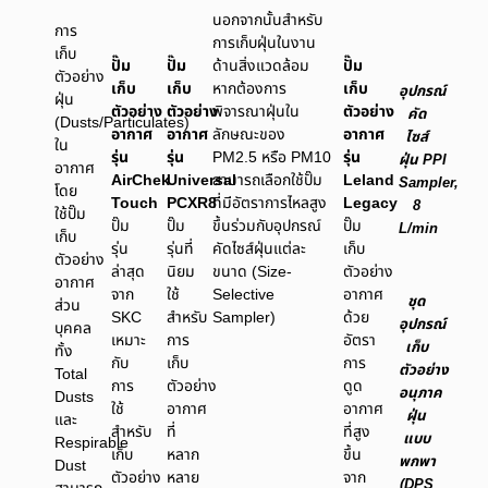
นอกจากนั้นสำหรับ
การ
การเก็บฝุ่นในงาน
เก็บ
ปั๊ม
ปั๊ม
ปั๊ม
ด้านสิ่งแวดล้อม
ตัวอย่าง
เก็บ
เก็บ
เก็บ
หากต้องการ
อุปกรณ์
ฝุ่น
ตัวอย่าง
ตัวอย่าง
ตัวอย่าง
พิจารณาฝุ่นใน
คัด
(Dusts/Particulates)
อากาศ
อากาศ
อากาศ
ลักษณะของ
ไซส์
ใน
รุ่น
รุ่น
รุ่น
PM2.5 หรือ PM10
ฝุ่น PPI
อากาศ
AirChek
Universal
Leland
สามารถเลือกใช้ปั๊ม
Sampler,
โดย
Touch
PCXR8
Legacy
ที่มีอัตราการไหลสูง
8
ใช้ปั๊ม
ปั๊ม
ปั๊ม
ปั๊ม
ขึ้นร่วมกับอุปกรณ์
L/min
เก็บ
รุ่น
รุ่นที่
เก็บ
คัดไซส์ฝุ่นแต่ละ
ตัวอย่าง
ล่าสุด
นิยม
ตัวอย่าง
ขนาด (Size-
อากาศ
จาก
ใช้
อากาศ
Selective
ชุด
ส่วน
SKC
สำหรับ
ด้วย
Sampler)
อุปกรณ์
บุคคล
เหมาะ
การ
อัตรา
เก็บ
ทั้ง
กับ
เก็บ
การ
ตัวอย่าง
Total
การ
ตัวอย่าง
ดูด
อนุภาค
Dusts
ใช้
อากาศ
อากาศ
ฝุ่น
และ
สำหรับ
ที่
ที่สูง
แบบ
Respirable
เก็บ
หลาก
ขึ้น
พกพา
Dust
ตัวอย่าง
หลาย
จาก
(DPS