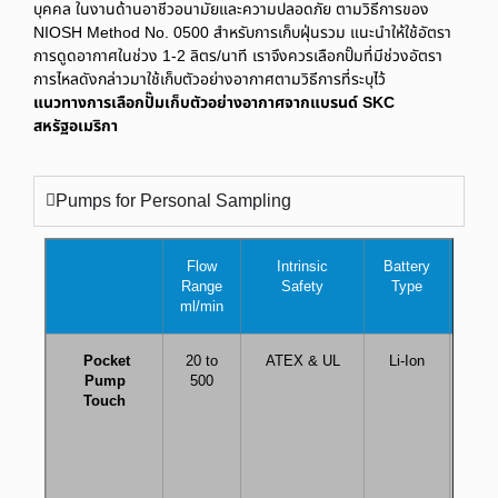
บุคคล ในงานด้านอาชีวอนามัยและความปลอดภัย ตามวิธีการของ
NIOSH Method No. 0500 สำหรับการเก็บฝุ่นรวม แนะนำให้ใช้อัตรา
การดูดอากาศในช่วง 1-2 ลิตร/นาที เราจึงควรเลือกปั๊มที่มีช่วงอัตรา
การไหลดังกล่าวมาใช้เก็บตัวอย่างอากาศตามวิธีการที่ระบุไว้
แนวทางการเลือกปั๊มเก็บตัวอย่างอากาศจากแบรนด์ SKC
สหรัฐอเมริกา
Pumps for Personal Sampling
Flow
Intrinsic
Battery
Wei
Range
Safety
Type
ml/min
Pocket
20 to
ATEX & UL
Li-Ion
2
Pump
500
Touch