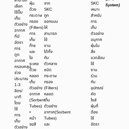
สามารถ
ฝุ่น
จาก
SKC
System)
เลือก
ด้วย
SKC
เหมาะ
ใช้ปั๊ม
กระดาษ
ถูก
สำหรับ
เก็บ
กรอง
ออกแบบ
การ
ตัวอย่าง
(Filters)
ให้
เก็บ
อากาศ
การ
สามารถ
ตัวอย่าง
ที่มี
เก็บ
ใช้
อนุภาค
อัตรา
ก๊าซ
งาน
ฝุ่นใน
การ
และ
ได้ทั้ง
สิ่ง
ดูด
ไอ
กับ
แวดล้อม
อากาศ
ระเหย
ตัวกลาง
ใช้
ครอบคลุม
ด้วย
ชนิด
งาน
ช่วง
หลอด
กระดาษ
ร่วม
ประมาณ
เก็บ
กรอง
กับ
1-3
ตัวอย่าง
(Filters)
อุปกรณ์
ลิตร/
อากาศ
หลอด
คัด
นาที
(Sorbent
เก็บ
ไซส์
โดย
Tubes)
ตัวอย่าง
ฝุ่นที่
ใช้
•
อากาศ(Sorbent
ต้อง
การ
หน้า
Tubes)
ใช้
เก็บ
จอสี
และ
อัตรา
ตัวอย่าง