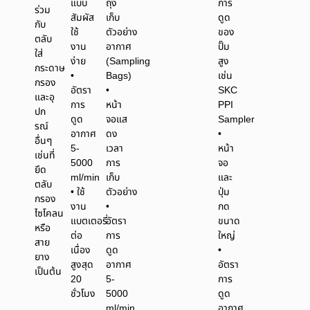
แบบ
ถุง
การ
ร่วม
สัมผัส
เก็บ
ดูด
กับ
ใช้
ตัวอย่าง
ของ
ตลับ
งาน
อากาศ
ปั๊ม
ใส่
ง่าย
(Sampling
สูง
กระดาษ
•
Bags)
เช่น
กรอง
อัตรา
•
SKC
และอุ
การ
หน้า
PPI
ปก
ดูด
จอแส
Sampler
รณ์
อากาศ
ดง
•
อื่นๆ
5-
เวลา
หน้า
เช่นที่
5000
การ
จอ
ยึด
ml/min
เก็บ
และ
ตลับ
• ใช้
ตัวอย่าง
ปุ่ม
กรอง
งาน
•
กด
ไซโคลน
แบตเตอรี่
อัตรา
ขนาด
หรือ
ต่อ
การ
ใหญ่
สาย
เนื่อง
ดูด
•
ยาง
สูงสุด
อากาศ
อัตรา
เป็นต้น
20
5-
การ
ชั่วโมง
5000
ดูด
ml/min
อากาศ