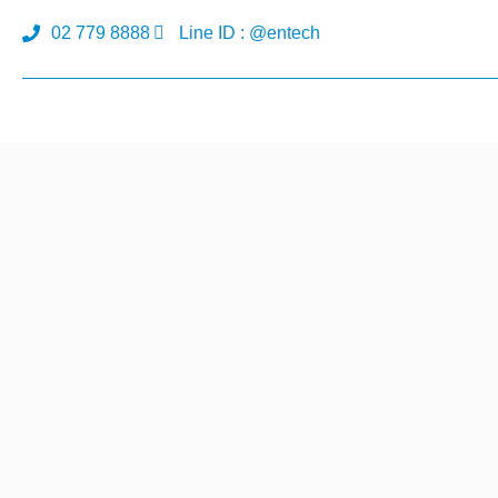
02 779 8888
Line ID : @entech