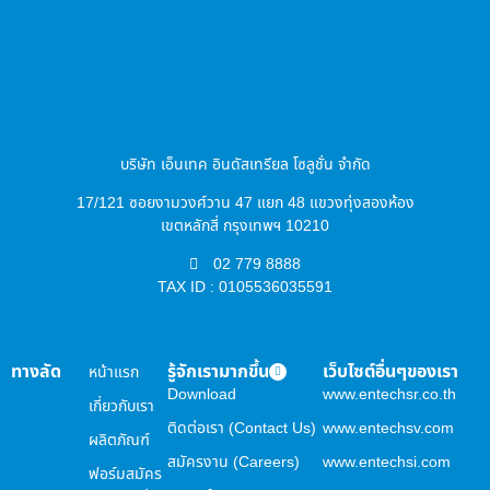
บริษัท เอ็นเทค อินดัสเทรียล โซลูชั่น จำกัด
17/121 ซอยงามวงศ์วาน 47 แยก 48 แขวงทุ่งสองห้อง
เขตหลักสี่ กรุงเทพฯ 10210
02 779 8888
TAX ID : 0105536035591
ทางลัด
รู้จักเรามากขึ้น
เว็บไซต์อื่นๆของเรา
หน้าแรก
Download
www.entechsr.co.th
เกี่ยวกับเรา
ติดต่อเรา (Contact Us)
www.entechsv.com
ผลิตภัณฑ์
สมัครงาน (Careers)
www.entechsi.com
ฟอร์มสมัคร