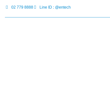
02 779 8888
Line ID : @entech