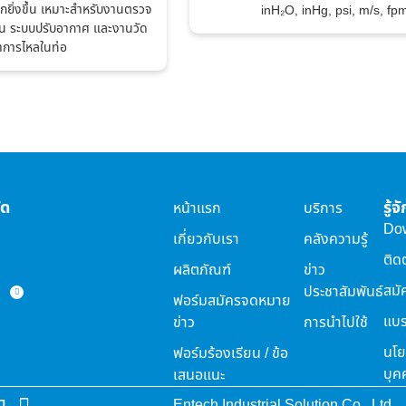
กยิ่งขึ้น เหมาะสำหรับงานตรวจ
inH₂O, inHg, psi, m/s, fp
 ระบบปรับอากาศ และงานวัด
าการไหลในท่อ
ัด
รู้
หน้าแรก
บริการ
Do
เกี่ยวกับเรา
คลังความรู้
ติด
ผลิตภัณฑ์
ข่าว
สมั
ประชาสัมพันธ์
ฟอร์มสมัครจดหมาย
แบร
ข่าว
การนำไปใช้
นโย
ฟอร์มร้องเรียน / ข้อ
บุค
เสนอแนะ
Entech Industrial Solution Co., Ltd.