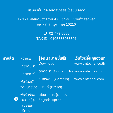
บริษัท เอ็นเทค อินดัสเทรียล โซลูชั่น จำกัด
17/121 ซอยงามวงศ์วาน 47 แยก 48 แขวงทุ่งสองห้อง
เขตหลักสี่ กรุงเทพฯ 10210
02 779 8888
TAX ID : 0105536035591
ทางลัด
รู้จักเรามากขึ้น
เว็บไซต์อื่นๆของเรา
หน้าแรก
Download
www.entechsr.co.th
เกี่ยวกับเรา
ติดต่อเรา (Contact Us)
www.entechsv.com
ผลิตภัณฑ์
สมัครงาน (Careers)
www.entechsi.com
ฟอร์มสมัคร
แบรนด์ (Brand)
จดหมายข่าว
นโยบายการคุ้มครอง
ฟอร์มร้อง
ข้อมูลส่วนบุคคล
เรียน / ข้อ
เสนอแนะ
บริการ