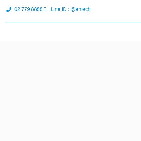
02 779 8888
Line ID : @entech