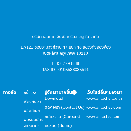
บริษัท เอ็นเทค อินดัสเทรียล โซลูชั่น จำกัด
17/121 ซอยงามวงศ์วาน 47 แยก 48 แขวงทุ่งสองห้อง
เขตหลักสี่ กรุงเทพฯ 10210
02 779 8888
TAX ID : 0105536035591
ทางลัด
รู้จักเรามากขึ้น
เว็บไซต์อื่นๆของเรา
หน้าแรก
Download
www.entechsr.co.th
เกี่ยวกับเรา
ติดต่อเรา (Contact Us)
www.entechsv.com
ผลิตภัณฑ์
สมัครงาน (Careers)
www.entechsi.com
ฟอร์มสมัคร
แบรนด์ (Brand)
จดหมายข่าว