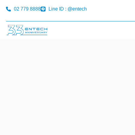
02 779 8888
Line ID : @entech