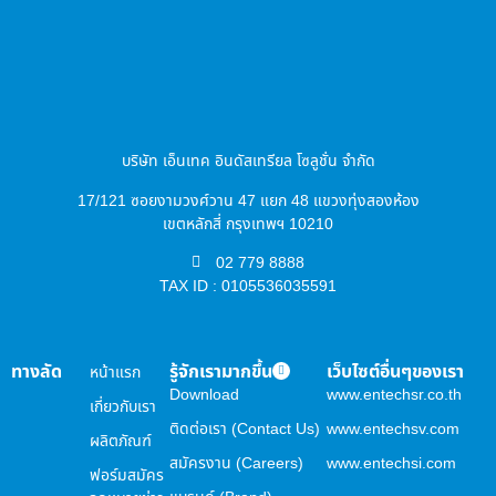
บริษัท เอ็นเทค อินดัสเทรียล โซลูชั่น จำกัด
17/121 ซอยงามวงศ์วาน 47 แยก 48 แขวงทุ่งสองห้อง
เขตหลักสี่ กรุงเทพฯ 10210
02 779 8888
TAX ID : 0105536035591
ทางลัด
รู้จักเรามากขึ้น
เว็บไซต์อื่นๆของเรา
หน้าแรก
Download
www.entechsr.co.th
เกี่ยวกับเรา
ติดต่อเรา (Contact Us)
www.entechsv.com
ผลิตภัณฑ์
สมัครงาน (Careers)
www.entechsi.com
ฟอร์มสมัคร