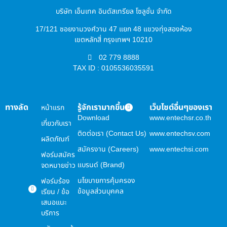
บริษัท เอ็นเทค อินดัสเทรียล โซลูชั่น จำกัด
17/121 ซอยงามวงศ์วาน 47 แยก 48 แขวงทุ่งสองห้อง
เขตหลักสี่ กรุงเทพฯ 10210
02 779 8888
TAX ID : 0105536035591
ทางลัด
รู้จักเรามากขึ้น
เว็บไซต์อื่นๆของเรา
หน้าแรก
Download
www.entechsr.co.th
เกี่ยวกับเรา
ติดต่อเรา (Contact Us)
www.entechsv.com
ผลิตภัณฑ์
สมัครงาน (Careers)
www.entechsi.com
ฟอร์มสมัคร
แบรนด์ (Brand)
จดหมายข่าว
นโยบายการคุ้มครอง
ฟอร์มร้อง
ข้อมูลส่วนบุคคล
เรียน / ข้อ
เสนอแนะ
บริการ