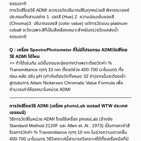
ธรรมชาติ
การวัดสีโดยวิธี ADMI จะตรวจวัดปริมาณสีในทุกหน่วยสี พิจารณาองค์
ประกอบทั้งสามอย่าง 1. เฉดสี (Hue) 2. ความอ่อนเข้มของสี
(Chroma)3. ปริมาณของสี (color value) แต่การวัดแบบ platinum
cobalt จะวัดเฉพาะสีที่เป็นสีเหลืองเหมาะสำหรับตรวจวัดแหล่งน้ำ
ธรรมชาติ
Q : เครื่อง SpectroPhotometer ที่ไม่มีโปรแกรม ADMIวัดสีโดย
วิธี ADMI ได้ไหม
>> ทำได้เช่นกัน แต่ขั้นตอนจะยุ่งยากกว่าเพราะต้องวัดค่า %
Transmittance ทุกๆ 10 nm ตั้งแต่ช่วง 400-700 นาโนเมตร ทั้ง
ก่อน-หลัง ปรับ pH (เท่ากับต้องวัดทั้งหมด 32 ค่า)จากนั้นจะต้องเข้า
สูตรสมการ Adam Nickerson Chromatic Value Formula เพื่อ
คำนวณค่าให้ออกมาในหน่วย ADMI
การวัดสีโดยวิธี ADMI (เครื่อง photoLab แบรนด์ WTW ประเทศ
เยอรมนี)
วิธีการวัดสีในหน่วย ADMI โดยใช้เครื่อง photoLab (อ้างอิง
Standard Method 2120F และ Allen et. Al., 1973) เป็นการหาค่าสี
โดยการวัดค่า % Transmittance ทุกๆ 10 nm ในช่วงความยาวคลื่น
400-700 นาโนเมตร วิธีวิเคราะห์นี้สามารถวิเคราะห์ได้ทั้งเครื่องมือที่มี