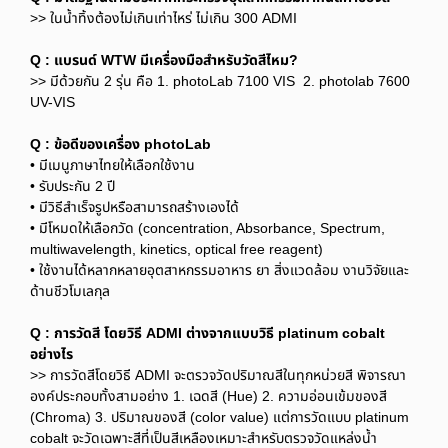
>> ในน้ำทิ้งต้องไม่เกินเท่าไหร่ ไม่เกิน 300 ADMI
Q : แบรนด์ WTW มีเครื่องมือสำหรับวัดสีไหม?
>> มีด้วยกัน 2 รุ่น คือ 1. photoLab 7100 VIS 2. photolab 7600
UV-VIS
Q : ข้อดีของเครื่อง photoLab
• มีเมนูภาษาไทยให้เลือกใช้งาน
• รับประกัน 2 ปี
• มีวิธีสำเร็จรูปหรือสามารถสร้างเองได้
• มีโหมดให้เลือกวัด (concentration, Absorbance, Spectrum,
multiwavelength, kinetics, optical free reagent)
• ใช้งานได้หลากหลายอุตสาหกรรมอาหาร ยา สิ่งแวดล้อม งานวิจัยและ
ด้านชีวโมเลกุล
Q : การวัดสี โดยวิธี ADMI ต่างจากแบบวิธี platinum cobalt
อย่างไร
>> การวัดสีโดยวิธี ADMI จะตรวจวัดปริมาณสีในทุกหน่วยสี พิจารณา
องค์ประกอบทั้งสามอย่าง 1. เฉดสี (Hue) 2. ความอ่อนเข้มของสี
(Chroma) 3. ปริมาณของสี (color value) แต่การวัดแบบ platinum
cobalt จะวัดเฉพาะสีที่เป็นสีเหลืองเหมาะสำหรับตรวจวัดแหล่งน้ำ