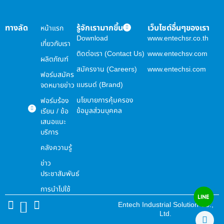
ทางลัด
รู้จักเรามากขึ้น
เว็บไซต์อื่นๆของเรา
หน้าแรก
Download
www.entechsr.co.th
เกี่ยวกับเรา
ติดต่อเรา (Contact Us)
www.entechsv.com
ผลิตภัณฑ์
สมัครงาน (Careers)
www.entechsi.com
ฟอร์มสมัคร
แบรนด์ (Brand)
จดหมายข่าว
นโยบายการคุ้มครอง
ฟอร์มร้อง
ข้อมูลส่วนบุคคล
เรียน / ข้อ
เสนอแนะ
บริการ
คลังความรู้
ข่าว
ประชาสัมพันธ์
การนำไปใช้
Entech Industrial Solution Co.,
Ltd.